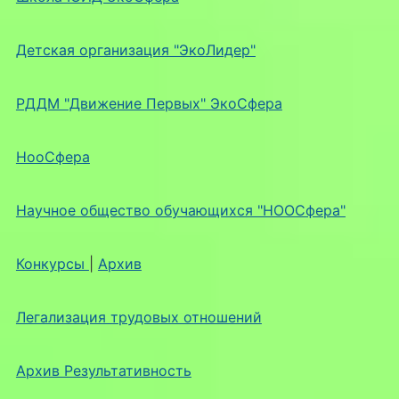
Детская организация "ЭкоЛидер"
РДДМ "Движение Первых" ЭкоСфера
НооСфера
Научное общество обучающихся "НООСфера"
Конкурсы
|
Архив
Легализация трудовых отношений
Архив Результативность