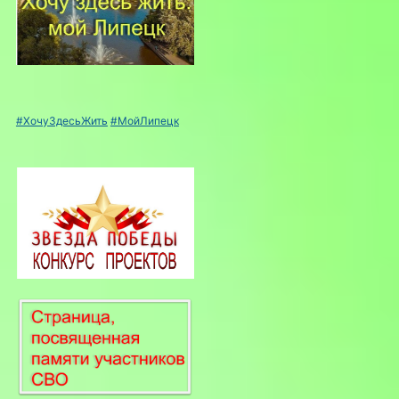
#ХочуЗдесьЖить
#МойЛипецк