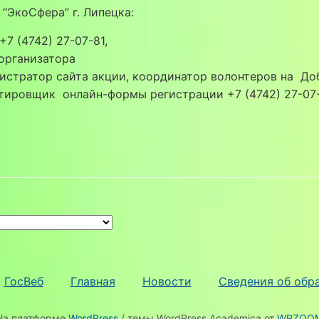
“ЭкоСфера” г. Липецка:
+7 (4742) 27-07-81,
 организатора
стратор сайта акции, координатор волонтеров на Добр
тировщик онлайн-формы регистрации +7 (4742) 27-07
ГосВеб
Главная
Новости
Сведения об обр
На платформе
WordPress
/ темы WordPress Academica от
WPZOO