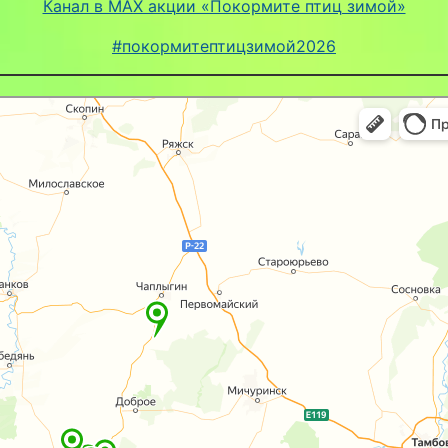
Канал в MAX акции «Покормите птиц зимой»
#покормитептицзимой2026
арты
и акции «Покормите птиц зимой 2026»