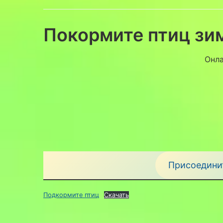
Покормите птиц зи
Онла
Присоединит
Подкормите птиц
Скачать