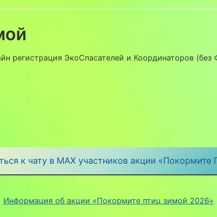
мой
йн регистрация ЭкоСпасателей и Координаторов (без
ься к чату в MAX участников акции «Покормите
Информация об акции «Покормите птиц зимой 2026»