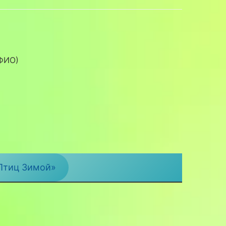
 ФИО)
 Птиц Зимой»