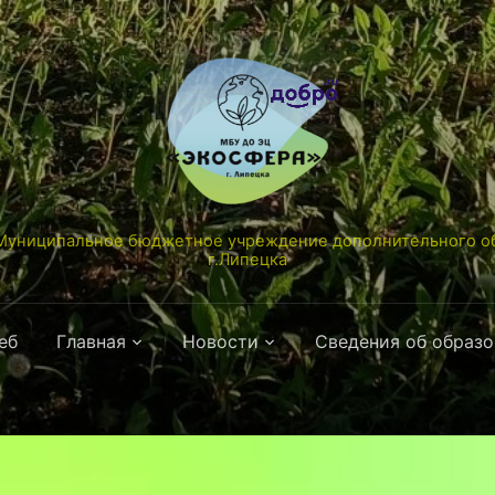
униципальное бюджетное учреждение дополнительного об
г.Липецка
еб
Главная
Новости
Сведения об образ