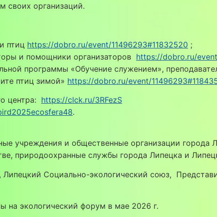
м своих организаций.
ки птиц
https://dobro.ru/event/11496293#11832520
;
аторы и помощники организаторов
https://dobro.ru/eve
льной программы «Обучение служением», преподавател
мите птиц зимой»
https://dobro.ru/event/11496293#11843
го центра:
https://clck.ru/3RFezS
/bird2025ecosfera48
.
ные учреждения и общественные организации города Л
тве, природоохранные службы города Липецка и Липецк
, Липецкий Социально-экологический союз, Представ
ы на экологический форум в мае 2026 г.