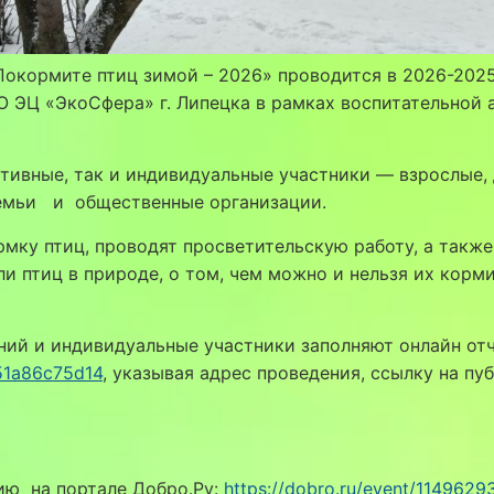
окормите птиц зимой – 2026» проводится в 2026-2025 уч
 ЭЦ «ЭкоСфера» г. Липецка в рамках воспитательной
тивные, так и индивидуальные участники — взрослые, 
семьи и общественные организации.
мку птиц, проводят просветительскую работу, а такж
 птиц в природе, о том, чем можно и нельзя их корми
ий и индивидуальные участники заполняют онлайн отч
d51a86c75d14
, указывая адрес проведения, ссылку на п
ию на портале Добро.Ру:
https://dobro.ru/event/1149629