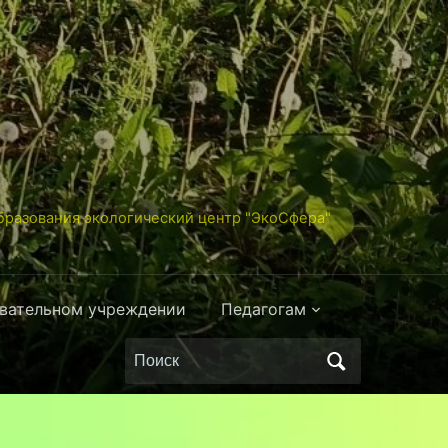
разования экологический центр "ЭкоСфера"
овательном учреждении
Педагогам
Поиск
по: