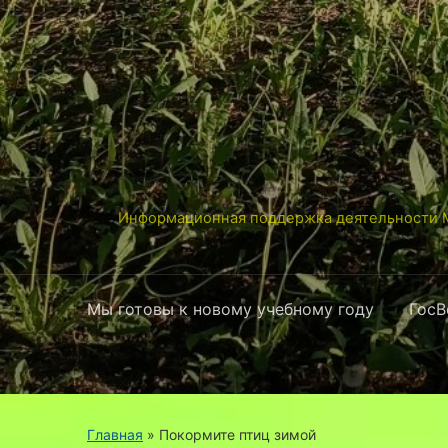
Информационная поддержка деятельности М
Мы готовы к новому учебному году
ГосВ
Главная
»
Покормите птиц зимой