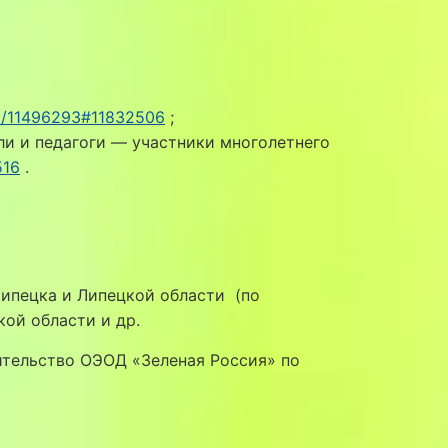
nt/11496293#11832506
;
и и педагоги — участники многолетнего
516
.
ипецка и Липецкой области (по
ой области и др.
ительство ОЭОД «Зеленая Россия» по