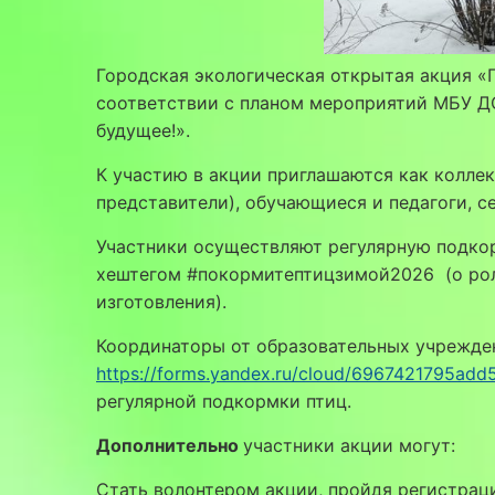
Городская экологическая открытая акция «П
соответствии с планом мероприятий МБУ ДО
будущее!».
К участию в акции приглашаются как коллек
представители), обучающиеся и педагоги, 
Участники осуществляют регулярную подкор
хештегом #покормитептицзимой2026 (о роли
изготовления).
Координаторы от образовательных учрежден
https://forms.yandex.ru/cloud/6967421795ad
регулярной подкормки птиц.
Дополнительно
участники акции могут:
Стать волонтером акции, пройдя регистрац