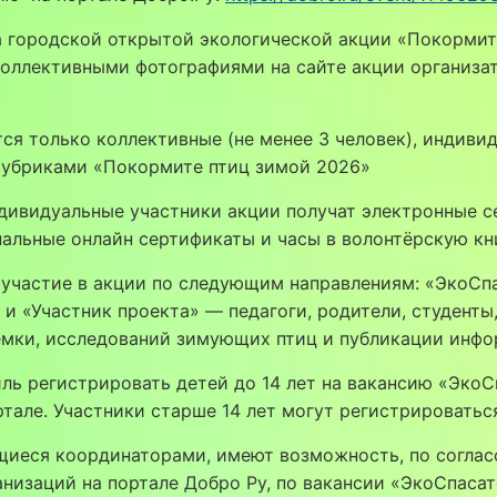
а городской открытой экологической акции «Покормит
коллективными фотографиями на сайте акции организа
ся только коллективные (не менее 3 человек), индиви
рубриками «Покормите птиц зимой 2026»
дивидуальные участники акции получат электронные се
нальные онлайн сертификаты и часы в волонтёрскую кн
 участие в акции по следующим направлениям: «ЭкоСп
и «Участник проекта» — педагоги, родители, студенты
ёмки, исследований зимующих птиц и публикации инфо
ль регистрировать детей до 14 лет на вакансию «ЭкоС
тале. Участники старше 14 лет могут регистрировать
ющиеся координаторами, имеют возможность, по согла
низаций на портале Добро Ру, по вакансии «ЭкоСпасат