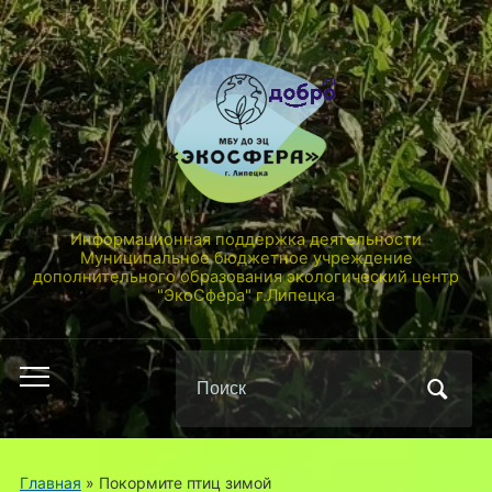
Информационная поддержка деятельности
Муниципальное бюджетное учреждение
дополнительного образования экологический центр
"ЭкоСфера" г.Липецка
Поиск
Переключить
по:
мобильное
меню
Главная
»
Покормите птиц зимой