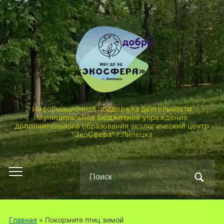
Информационная поддержка деятельности
Муниципальное бюджетное учреждение
дополнительного образования экологический центр
"ЭкоСфера" г.Липецка
Поиск
Переключить
по:
мобильное
меню
Главная
»
Покормите птиц зимой