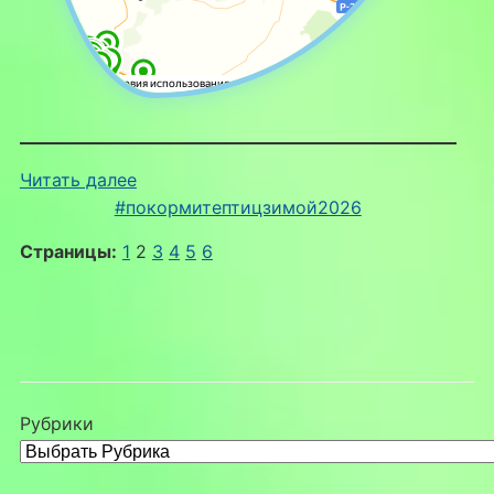
:
Читать далее
Покормите
#покормитептицзимой2026
птиц
Страницы:
1
2
3
4
5
6
зимой
Рубрики