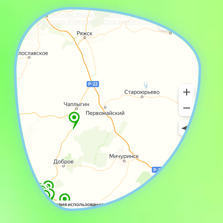
На карте участнике акции «Покормите птиц зимой 2006!»
Участники акции «Покормите птиц зимой 2026» на карте