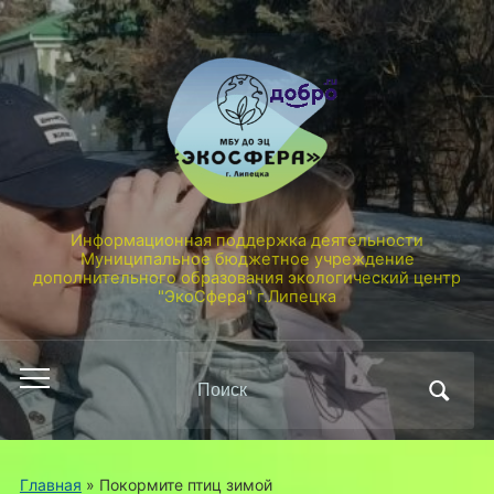
Информационная поддержка деятельности
Муниципальное бюджетное учреждение
дополнительного образования экологический центр
"ЭкоСфера" г.Липецка
Поиск
Переключить
по:
мобильное
меню
Главная
»
Покормите птиц зимой