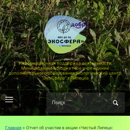
Информационная поддержка деятельности
Муниципальное бюджетное учреждение
дополнительного образования экологический центр
"ЭкоСфера" г.Липецка
Поиск
Переключить
по:
мобильное
меню
Главная
»
Отчет об участии в акции «Чистый Липецк: