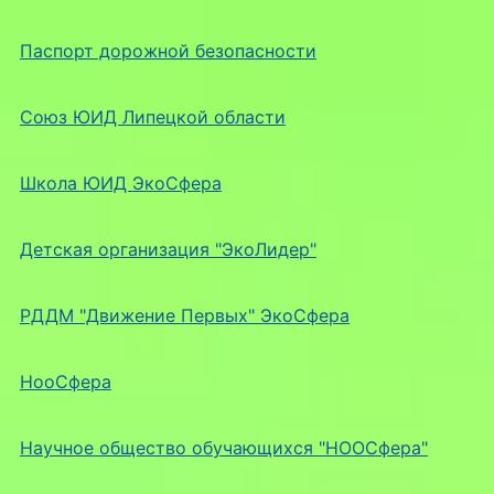
Паспорт дорожной безопасности
Союз ЮИД Липецкой области
Школа ЮИД ЭкоСфера
Детская организация "ЭкоЛидер"
РДДМ "Движение Первых" ЭкоСфера
НооСфера
Научное общество обучающихся "НООСфера"