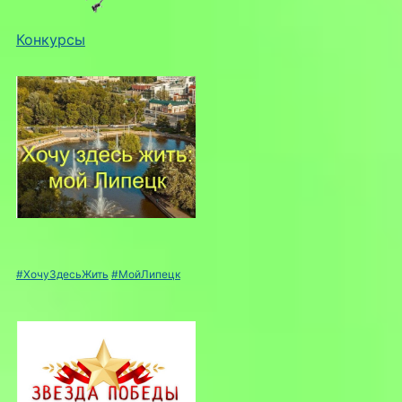
Конкурсы
#ХочуЗдесьЖить
#МойЛипецк