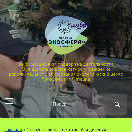
Информационная поддержка деятельности
Муниципальное бюджетное учреждение
дополнительного образования экологический центр
"ЭкоСфера" г.Липецка
Поиск
Переключить
по:
мобильное
меню
Главная
»
Онлайн-запись в детские объединения