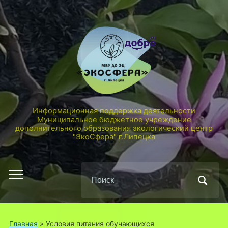
Информационная поддержка деятельности
Муниципальное бюджетное учреждение
дополнительного образования экологический центр
"ЭкоСфера" г.Липецка
Поиск
Переключить
по:
мобильное
меню
Главная
»
Условия питания обучающихся