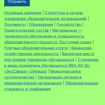
Основные сведения
|
Структура и органы
управления образовательной организацией
|
Документы
|
Образование
|
Руководство
|
Педагогический состав
|
Материально —
техническое обеспечение и оснащенность
образовательного процесса. Доступная среда
|
Платные образовательные услуги
|
Финансово-
хозяйственная деятельность
|
Вакантные места
для приёма (перевода) обучающихся
|
Стипендии
и меры поддержки обучающихся МБУ ДО ЭЦ
«ЭкоСфера» г.Липецка
|
Международное
сотрудничество
|
Организация питания в
образовательной организации
|
Образовательные
стандарты и требования