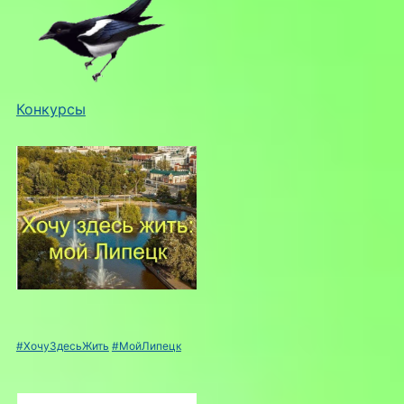
Конкурсы
#ХочуЗдесьЖить
#МойЛипецк