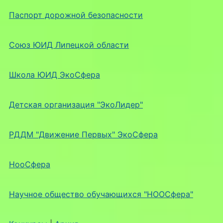
Паспорт дорожной безопасности
Союз ЮИД Липецкой области
Школа ЮИД ЭкоСфера
Детская организация "ЭкоЛидер"
РДДМ "Движение Первых" ЭкоСфера
НооСфера
Научное общество обучающихся "НООСфера"