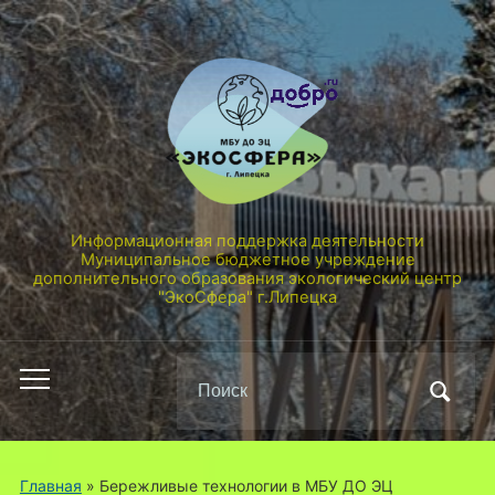
Информационная поддержка деятельности
Муниципальное бюджетное учреждение
дополнительного образования экологический центр
"ЭкоСфера" г.Липецка
Поиск
Переключить
по:
мобильное
меню
Главная
»
Бережливые технологии в МБУ ДО ЭЦ