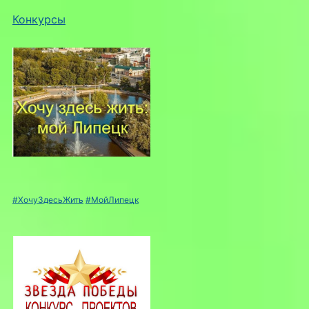
Конкурсы
#ХочуЗдесьЖить
#МойЛипецк