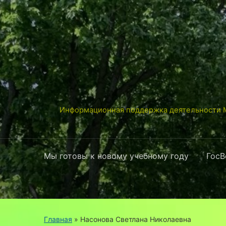
Информационная поддержка деятельности М
Мы готовы к новому учебному году
ГосВ
Главная
»
Насонова Светлана Николаевна