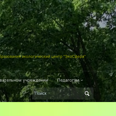
разования экологический центр "ЭкоСфера"
овательном учреждении
Педагогам
Поиск
по: