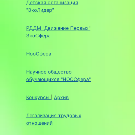
Детская организация
"ЭкоЛидер"
РДДМ "Движение Первых"
ЭкоСфера
НооСфера
Научное общество
обучающихся "НООСфера"
Конкурсы
|
Архив
Легализация трудовых
отношений