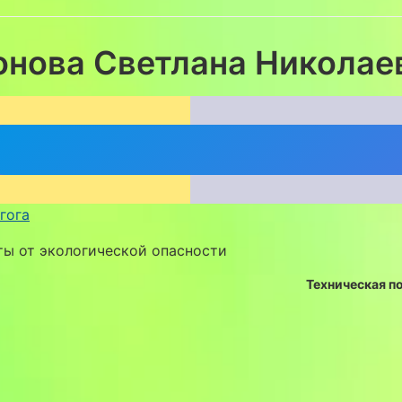
онова Светлана Николае
Работы
План
гога
ты от экологической опасности
Техническая п