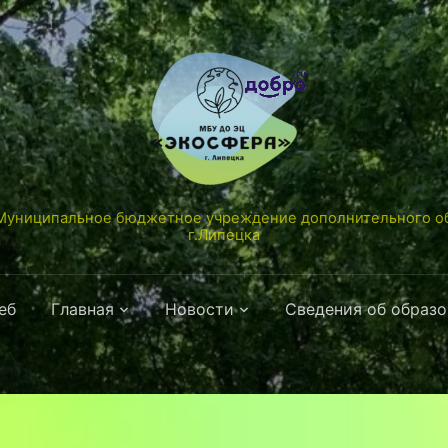
униципальное бюджетное учреждение дополнительного об
г.Липецка
еб
Главная
Новости
Сведения об образ