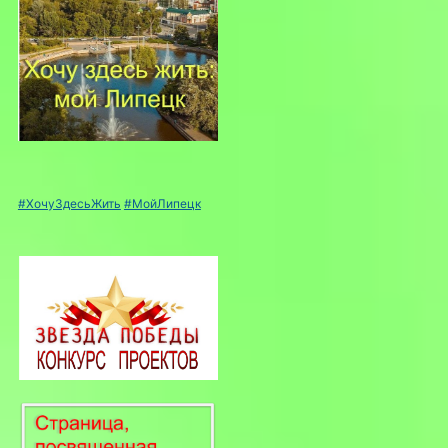
#ХочуЗдесьЖить
#МойЛипецк