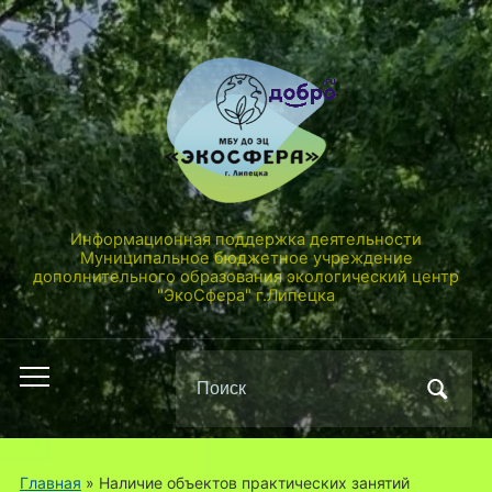
Информационная поддержка деятельности
Муниципальное бюджетное учреждение
дополнительного образования экологический центр
"ЭкоСфера" г.Липецка
Поиск
Переключить
по:
мобильное
меню
Главная
»
Наличие объектов практических занятий