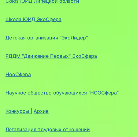
Союз ЮИД Липецкой области
Школа ЮИД ЭкоСфера
Детская организация "ЭкоЛидер"
РДДМ "Движение Первых" ЭкоСфера
НооСфера
Научное общество обучающихся "НООСфера"
Конкурсы
|
Архив
Легализация трудовых отношений