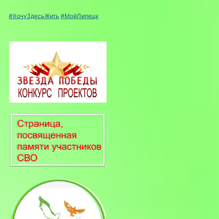
#ХочуЗдесьЖить
#МойЛипецк