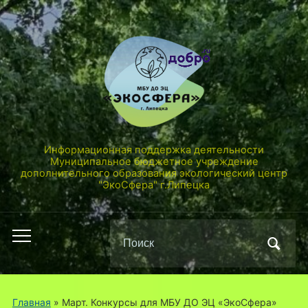
Информационная поддержка деятельности
Муниципальное бюджетное учреждение
дополнительного образования экологический центр
"ЭкоСфера" г.Липецка
Поиск
Переключить
по:
мобильное
меню
Главная
»
Март. Конкурсы для МБУ ДО ЭЦ «ЭкоСфера»