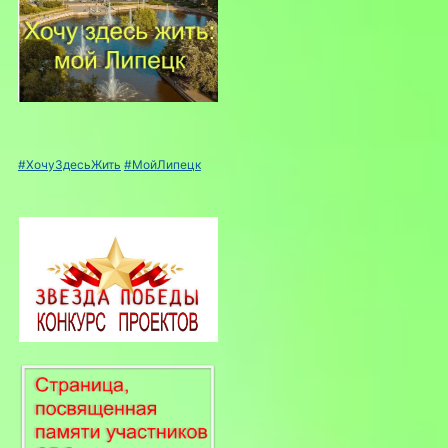
#ХочуЗдесьЖить
#МойЛипецк