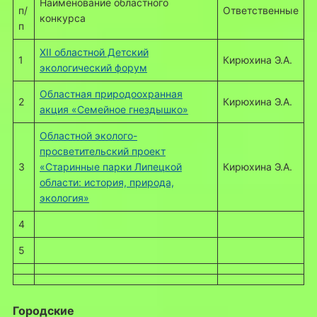
Наименование областного
п/
Ответственные
конкурса
п
XII областной Детский
1
Кирюхина Э.А.
экологический форум
Областная природоохранная
2
Кирюхина Э.А.
акция «Семейное гнездышко»
Областной эколого-
просветительский проект
3
«Старинные парки Липецкой
Кирюхина Э.А.
области: история, природа,
экология»
4
5
Городские