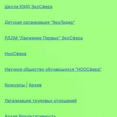
Школа ЮИД ЭкоСфера
Детская организация "ЭкоЛидер"
РДДМ "Движение Первых" ЭкоСфера
НооСфера
Научное общество обучающихся "НООСфера"
Конкурсы
|
Архив
Легализация трудовых отношений
Архив Результативность