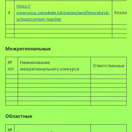
https://
4
конкурсы.серафим.рф/pages/serafimovskaya-
Козлова 
school/contest-teacher
Межрегиональные
№
Наименование
Ответственные
п/п
межрегионального конкурса
Областные
№