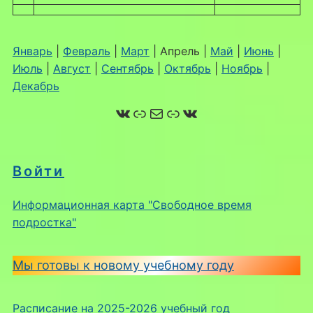
Январь
|
Февраль
|
Март
| Апрель |
Май
|
Июнь
|
Июль
|
Август
|
Сентябрь
|
Октябрь
|
Ноябрь
|
Декабрь
ВКонтакте
Ссылка
Почта
Ссылка
ВКонтакте
Войти
Информационная карта "Свободное время
подростка"
Мы готовы к новому учебному году
Расписание на 2025-2026 учебный год