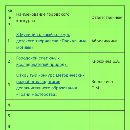
№
Наименование городского
п/
Ответственные
конкурса
п
X Муниципальный конкурс
1
детского творчества «Пасхальные
Абросичкина
мотивы»
Городской слет юных
2
Кирюхина Э.А.
исследователей природы
Открытый конкурс методических
разработок педагогов
Веревкина
3
дополнительного образования
С.М.
«Грани мастерства»
4
5
6