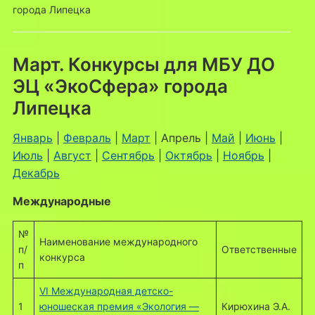
города Липецка
Март. Конкурсы для МБУ ДО
ЭЦ «ЭкоСфера» города
Липецка
Январь
|
Февраль
|
Март
| Апрель |
Май
|
Июнь
|
Июль
|
Август
|
Сентябрь
|
Октябрь
|
Ноябрь
|
Декабрь
Международные
№
Наименование международного
п/
Ответственные
конкурса
п
VI Международная детско-
1
юношеская премия «Экология —
Кирюхина Э.А.