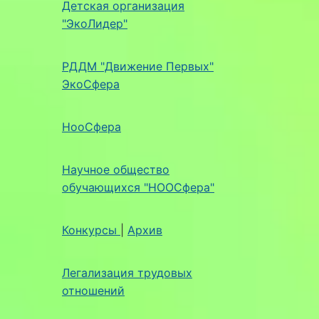
Детская организация
"ЭкоЛидер"
РДДМ "Движение Первых"
ЭкоСфера
НооСфера
Научное общество
обучающихся "НООСфера"
Конкурсы
|
Архив
Легализация трудовых
отношений