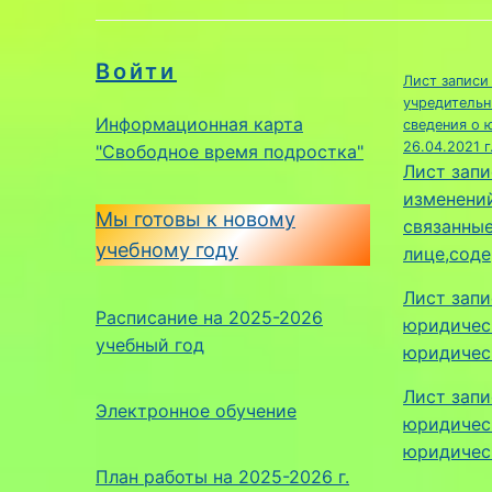
Войти
Лист записи
учредительн
Информационная карта
сведения о 
26.04.2021 г
"Свободное время подростка"
Лист запи
изменений
Мы готовы к новому
связанные
учебному году
лице,соде
Лист запи
Расписание на 2025-2026
юридическ
учебный год
юридическ
Лист запи
Электронное обучение
юридическ
юридическ
План работы на 2025-2026 г.