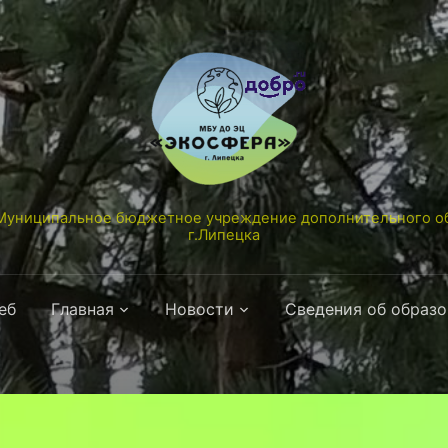
униципальное бюджетное учреждение дополнительного об
г.Липецка
еб
Главная
Новости
Сведения об образ