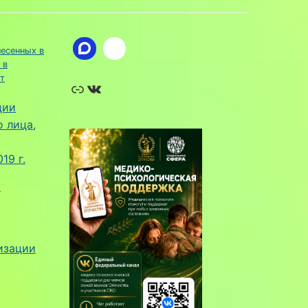
несенных в
 в
Ссылка
ВКонтакте
т
ции
 лица,
19 г.
и
изации