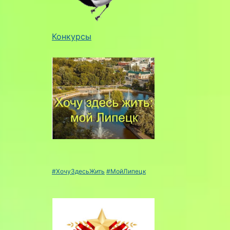
Конкурсы
#ХочуЗдесьЖить
#МойЛипецк