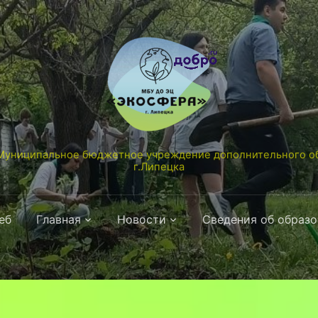
униципальное бюджетное учреждение дополнительного об
г.Липецка
еб
Главная
Новости
Сведения об образ