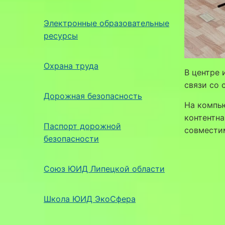
Электронные образовательные
ресурсы
Охрана труда
В центре 
связи со 
Дорожная безопасность
На компь
контентн
Паспорт дорожной
совместим
безопасности
Союз ЮИД Липецкой области
Школа ЮИД ЭкоСфера