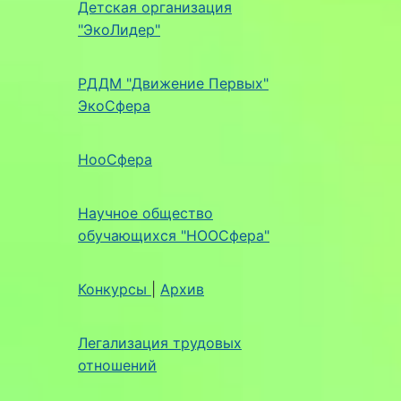
Детская организация
"ЭкоЛидер"
РДДМ "Движение Первых"
ЭкоСфера
НооСфера
Научное общество
обучающихся "НООСфера"
Конкурсы
|
Архив
Легализация трудовых
отношений