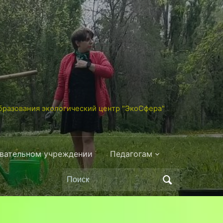
разования экологический центр "ЭкоСфера"
овательном учреждении
Педагогам
Поиск
по: