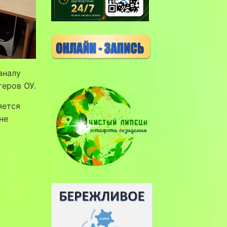
аналу
теров ОУ.
яется
 не