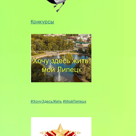
Конкурсы
#ХочуЗдесьЖить
#МойЛипецк