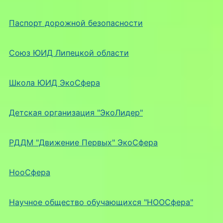
Паспорт дорожной безопасности
Союз ЮИД Липецкой области
Школа ЮИД ЭкоСфера
Детская организация "ЭкоЛидер"
РДДМ "Движение Первых" ЭкоСфера
НооСфера
Научное общество обучающихся "НООСфера"