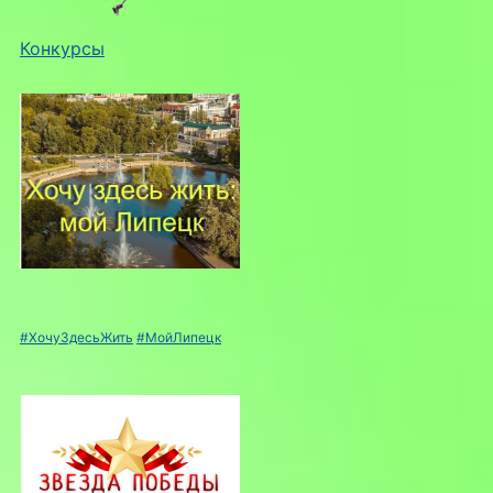
Конкурсы
#ХочуЗдесьЖить
#МойЛипецк