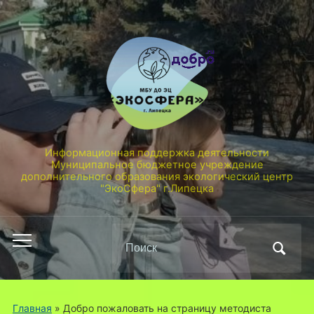
Информационная поддержка деятельности
Муниципальное бюджетное учреждение
дополнительного образования экологический центр
"ЭкоСфера" г.Липецка
Поиск
Переключить
по:
мобильное
меню
Главная
»
Добро пожаловать на страницу методиста