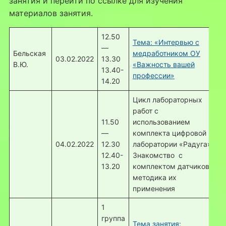
занятия и перейти по ссылке для изучения
материалов занятия.
12.50
Тема: «Интервью с
—
Бельская
медработником ОУ
03.02.2022
13.30
В.Ю.
«Важность вашей
13.40-
профессии»
14.20
Цикл лабораторных
работ с
11.50
использованием
—
комплекта цифровой
04.02.2022
12.30
лаборатории «Радуга».
12.40-
Знакомство с
13.20
комплектом датчиков и
методика их
применения
1
группа
Тема занятия: