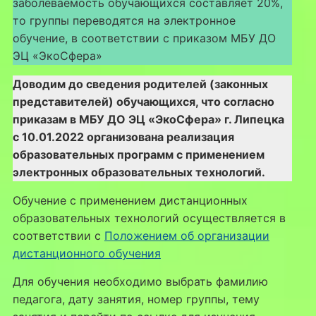
заболеваемость обучающихся составляет 20%,
то группы переводятся на электронное
обучение, в соответствии с приказом МБУ ДО
ЭЦ «ЭкоСфера»
Доводим до сведения родителей (законных
представителей) обучающихся, что согласно
приказам в МБУ ДО ЭЦ «ЭкоСфера» г. Липецка
с 10.01.2022 организована реализация
образовательных программ с применением
электронных образовательных технологий.
Обучение с применением дистанционных
образовательных технологий осуществляется в
соответствии с
Положением об организации
дистанционного обучения
Для обучения необходимо выбрать фамилию
педагога, дату занятия, номер группы, тему