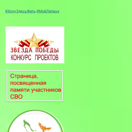
#ХочуЗдесьЖить
#МойЛипецк