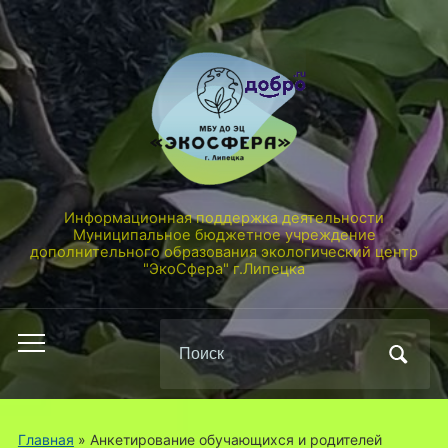
Информационная поддержка деятельности
Муниципальное бюджетное учреждение
дополнительного образования экологический центр
"ЭкоСфера" г.Липецка
Поиск
Переключить
по:
мобильное
меню
Главная
»
Анкетирование обучающихся и родителей