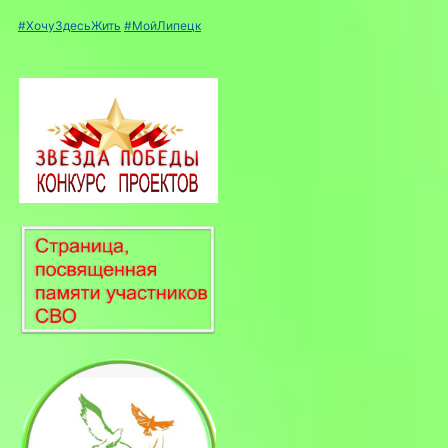
#ХочуЗдесьЖить
#МойЛипецк